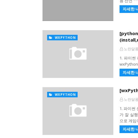
용 선언 "
자세한 
[pyth
WXPYTHON
(install,
노란달
1. 파이썬 
wxPytho
자세한 
[wxPyt
WXPYTHON
노란달
1. 파이썬
가 잘 실
으로 게임이
자세한 