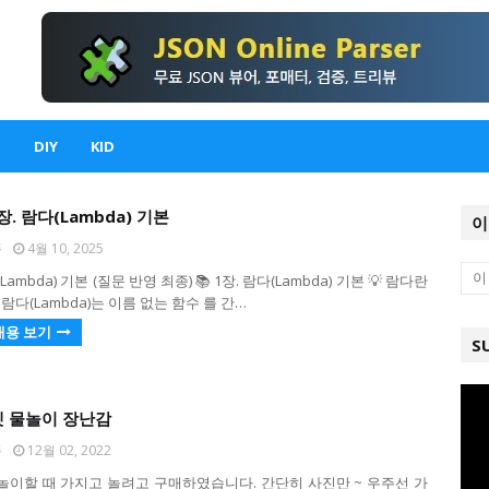
DIY
KID
 1장. 람다(Lambda) 기본
이
퐁
4월 10, 2025
(Lambda) 기본 (질문 반영 최종) 📚 1장. 람다(Lambda) 기본 💡 람다란
람다(Lambda)는 이름 없는 함수 를 간…
내용 보기
S
켓 물놀이 장난감
퐁
12월 02, 2022
놀이할 때 가지고 놀려고 구매하였습니다. 간단히 사진만 ~ 우주선 가