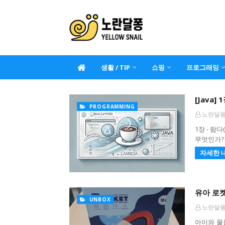
생활 / TIP
쇼핑
프로그래밍
[Java]
PROGRAMMING
노란달
1장 - 람다
무엇인가? 
자세한 
유아 로
UNBOX
노란달
아이와 물