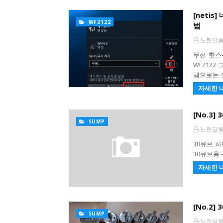
[netis
WF2122
법
노란달
무선 핫스
WF2122
램으로는 
자세한 
[No.3]
SUMP
노란달
30큐브 하단
30큐브용 
자세한 
[No.2]
SUMP
노란달