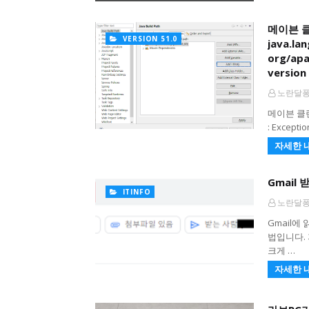
메이븐 클린 
VERSION 51.0
java.la
org/apa
version
노란달
메이븐 클린
: Exceptio
자세한 
Gmail
ITINFO
노란달
Gmail에
법입니다. 
크게 …
자세한 