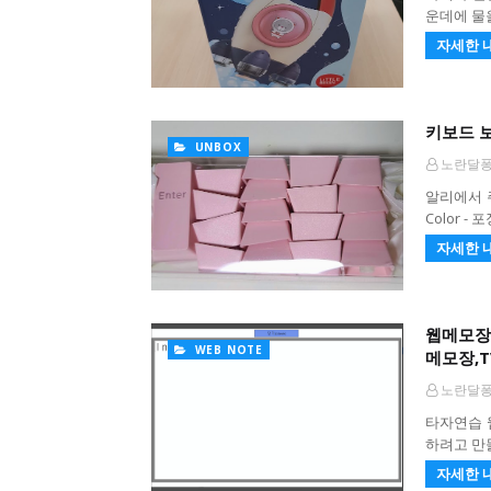
운데에 물
자세한 
키보드 보
UNBOX
노란달
알리에서 주문
Color -
자세한 
웹메모장,
WEB NOTE
메모장,
노란달
타자연습 
하려고 만들
자세한 