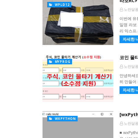
라보RC카 
WPLD12
노란달
이번에 유
일명 라보 
리 익스프
자세한 
코인 물타
MYPROG
노란달
안녕하세요
히 만들어 
자세한 
[wxPyt
WXPYTHON
노란달
■ wxPy