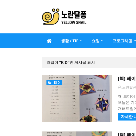
생활 / TIP
쇼핑
프로그래밍
라벨이
KID
인 게시물 표시
[책] 페
KID
노란달
🌀 드디어
오늘은 기
개해드릴
자세한 
[책] 페