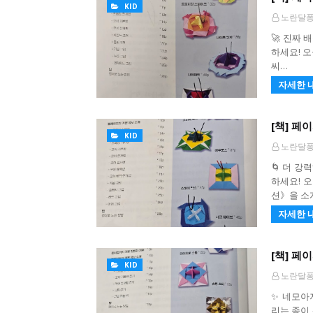
KID
노란달
🚀 진짜 
하세요! 오
씨…
자세한 
[책] 페
KID
노란달
🌀 더 강
하세요! 
션》을 소
자세한 
[책] 페
KID
노란달
✨ 네모아
리는 종이